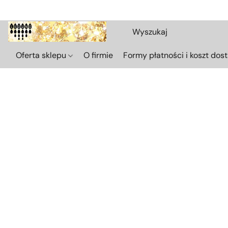
Oferta sklepu
O firmie
Formy płatności i koszt dos